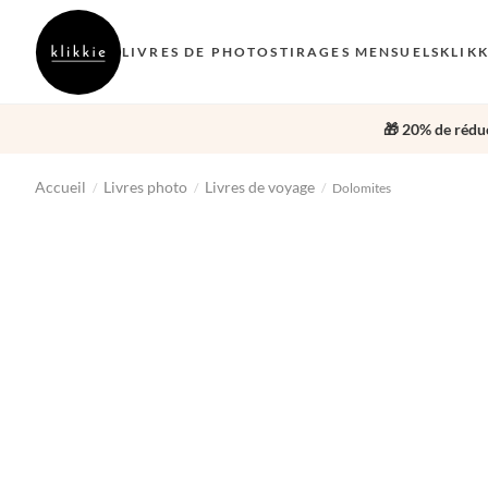
LIVRES DE PHOTOS
TIRAGES MENSUELS
KLIK
🎁 20% de réduc
Accueil
Livres photo
Livres de voyage
/
/
/
Dolomites
‹