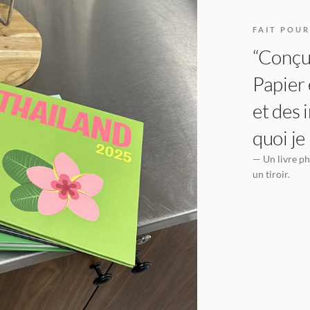
FAIT POUR
“Conçu 
Papier 
et des 
quoi je
— Un livre ph
un tiroir.