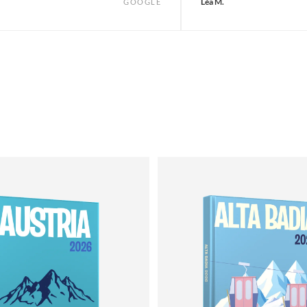
Léa M.
GOOGLE