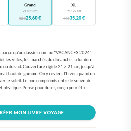
🇪
BELGIQUE
Grand
XL
21 × 21 cm
29 × 29 cm
🇪
ALLEMAGNE
25,60 €
35,20 €
32 €
44 €
🇾
CHYPRE
🇷
CROATIE
🇰
DANEMARK
s, parce qu'un dossier nommé "VACANCES 2024"
🇸
ESPAGNE
vieilles villes, les marchés du dimanche, la lumière
🇪
ESTONIE
rd ou du sud. Couverture rigide 21 × 21 cm, jusqu'à
mat haut de gamme. On y revient l'hiver, quand on
🇸
ÉTATS-UNIS
ver le soleil. Le bon compromis entre le souvenir
🇮
FINLANDE
et physique. Pensé pour durer, conçu pour être
.
🇷
FRANCE
🇷
GRÈCE
RÉER MON LIVRE VOYAGE
🇺
HONGRIE
🇪
IRLANDE