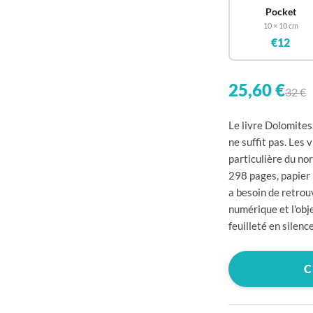

Pocket
10 × 10 cm

€12


25,60 €
32 €

Le livre Dolomite

ne suffit pas. Les 

particulière du no
298 pages, papier 

a besoin de retrou

numérique et l'obj
feuilleté en silence


C

