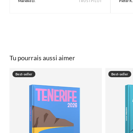
Marieke D.
Pieter K.
TRUSTPILOT
Tu pourrais aussi aimer
Best-seller
Best-seller