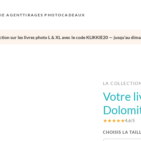
KIE AGENT
TIRAGES PHOTO
CADEAUX
tion sur les livres photo L & XL avec le code KLIKKIE20 — jusqu'au dima
S
E
›
AU
N
D
LA COLLECTIO
Votre l
F
E
Dolomi
★★★★★
4,6/5
CHOISIS LA TAIL