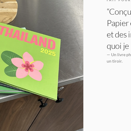
“Conçu 
Papier 
et des 
quoi je
— Un livre ph
un tiroir.