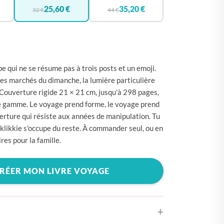
🇪
BELGIQUE
25,60 €
35,20 €
32 €
44 €
🇪
ALLEMAGNE
🇾
CHYPRE
🇷
CROATIE
e qui ne se résume pas à trois posts et un emoji.
🇰
DANEMARK
, les marchés du dimanche, la lumière particulière
 Couverture rigide 21 × 21 cm, jusqu'à 298 pages,
🇸
ESPAGNE
e gamme. Le voyage prend forme, le voyage prend
🇪
ESTONIE
erture qui résiste aux années de manipulation. Tu
, klikkie s'occupe du reste. À commander seul, ou en
🇸
ÉTATS-UNIS
res pour la famille.
🇮
FINLANDE
🇷
FRANCE
RÉER MON LIVRE VOYAGE
🇷
GRÈCE
🇺
HONGRIE
🇪
IRLANDE