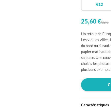

€12


25,60 €
32 €

Un retour de Europ

Les vieilles villes
du nord ou du sud.

papier mat haut d

sa place. Une couv
choisis les photos

plusieurs exemplai


C


Caractéristiques
