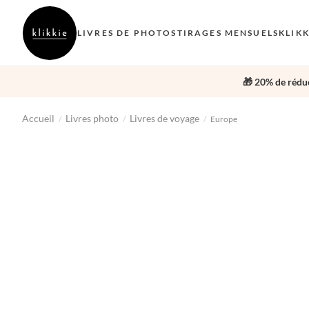
LIVRES DE PHOTOS
TIRAGES MENSUELS
KLIK
🎁 20% de réduc
Accueil
Livres photo
Livres de voyage
/
/
/
Europe
‹