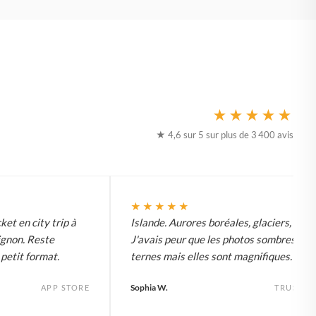
★★★★★
★ 4,6 sur 5 sur plus de 3 400 avis
★★★★★
ket en city trip à
Islande. Aurores boréales, glaciers, tout.
ignon. Reste
J'avais peur que les photos sombres soi
etit format.
ternes mais elles sont magnifiques.
Sophia W.
APP STORE
TRUSTPI