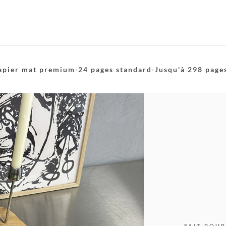
apier mat premium
·
24 pages standard
·
Jusqu'à 298 page
FAIT POUR