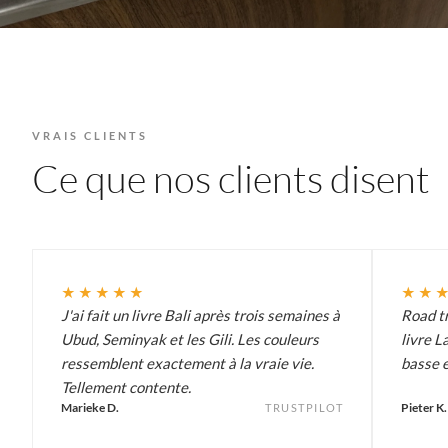
VRAIS CLIENTS
Ce que nos clients disent
★★★★★
★★
J'ai fait un livre Bali après trois semaines à
Road tr
Ubud, Seminyak et les Gili. Les couleurs
livre L
ressemblent exactement à la vraie vie.
basse e
Tellement contente.
Marieke D.
Pieter K.
TRUSTPILOT