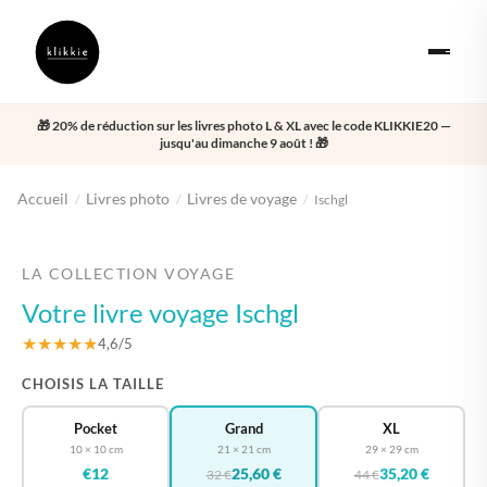
🎁 20% de réduction sur les livres photo L & XL avec le code KLIKKIE20 —
jusqu'au dimanche 9 août ! 🎁
Accueil
Livres photo
Livres de voyage
/
/
/
Ischgl
‹
›
LA COLLECTION VOYAGE
Votre livre voyage Ischgl
★★★★★
4,6/5
CHOISIS LA TAILLE
Pocket
Grand
XL
10 × 10 cm
21 × 21 cm
29 × 29 cm
€12
25,60 €
35,20 €
32 €
44 €