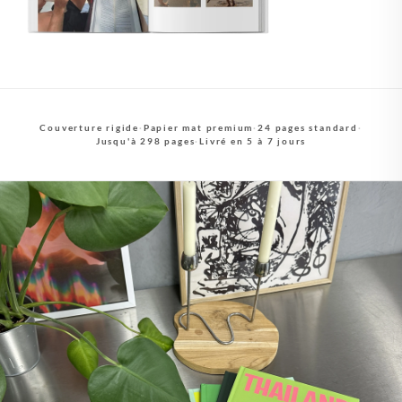
Couverture rigide
·
Papier mat premium
·
24 pages standard
·
Jusqu'à 298 pages
·
Livré en 5 à 7 jours