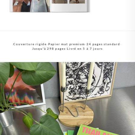
Couverture rigide
·
Papier mat premium
·
24 pages standard
·
Jusqu'à 298 pages
·
Livré en 5 à 7 jours