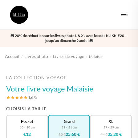
🎁 20% de réduction sur les livres photo L & XL avec le code KLIKKIE20 —
jusqu'au dimanche 9 août ! 🎁
Accueil
Livres photo
Livres de voyage
/
/
/
Malaisie
‹
›
LA COLLECTION VOYAGE
Votre livre voyage Malaisie
★★★★★
4,6/5
CHOISIS LA TAILLE
Pocket
Grand
XL
10 × 10 cm
21 × 21 cm
29 × 29 cm
€12
25,60 €
35,20 €
32 €
44 €