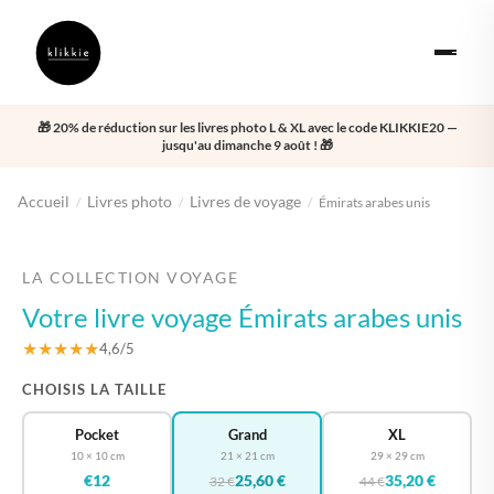
🎁 20% de réduction sur les livres photo L & XL avec le code KLIKKIE20 —
jusqu'au dimanche 9 août ! 🎁
Accueil
Livres photo
Livres de voyage
/
/
/
Émirats arabes unis
‹
›
LA COLLECTION VOYAGE
Votre livre voyage Émirats arabes unis
★★★★★
4,6/5
CHOISIS LA TAILLE
Pocket
Grand
XL
10 × 10 cm
21 × 21 cm
29 × 29 cm
€12
25,60 €
35,20 €
32 €
44 €