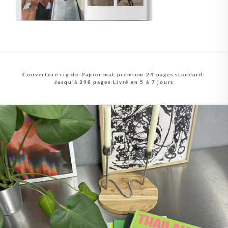
Couverture rigide
·
Papier mat premium
·
24 pages standard
·
Jusqu'à 298 pages
·
Livré en 5 à 7 jours