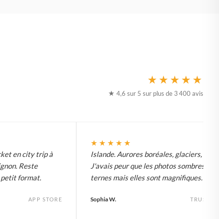
★★★★★
★ 4,6 sur 5 sur plus de 3 400 avis
★★★★★
ket en city trip à
Islande. Aurores boréales, glaciers, tout.
ignon. Reste
J'avais peur que les photos sombres soi
etit format.
ternes mais elles sont magnifiques.
Sophia W.
APP STORE
TRUSTPI