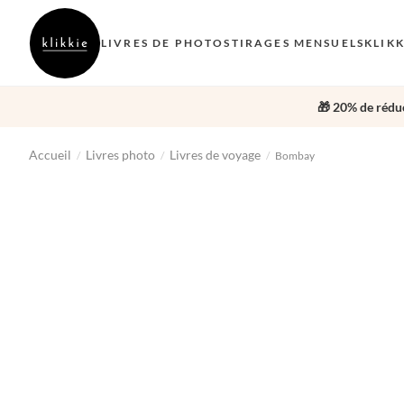
LIVRES DE PHOTOS
TIRAGES MENSUELS
KLIK
🎁 20% de réduc
Accueil
Livres photo
Livres de voyage
/
/
/
Bombay
‹