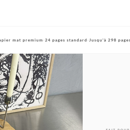
apier mat premium
·
24 pages standard
·
Jusqu'à 298 page
FAIT POUR