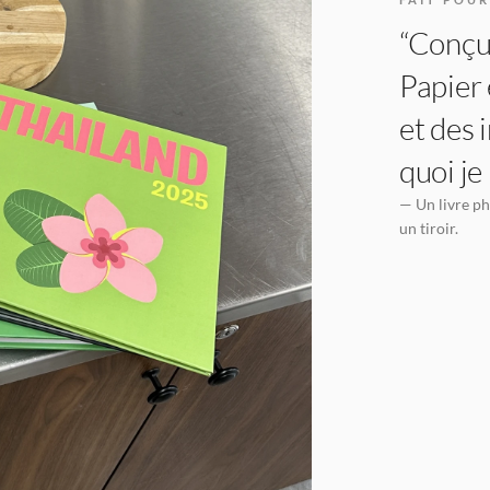
“Conçu 
Papier 
et des 
quoi je
— Un livre ph
un tiroir.