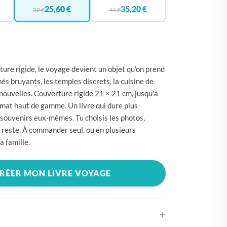
🇪
BELGIQUE
25,60 €
35,20 €
32 €
44 €
🇪
ALLEMAGNE
🇾
CHYPRE
🇷
CROATIE
re rigide, le voyage devient un objet qu'on prend
🇰
DANEMARK
és bruyants, les temples discrets, la cuisine de
 nouvelles. Couverture rigide 21 × 21 cm, jusqu'à
🇸
ESPAGNE
mat haut de gamme. Un livre qui dure plus
🇪
ESTONIE
souvenirs eux-mêmes. Tu choisis les photos,
u reste. À commander seul, ou en plusieurs
🇸
ÉTATS-UNIS
a famille.
🇮
FINLANDE
🇷
FRANCE
RÉER MON LIVRE VOYAGE
🇷
GRÈCE
🇺
HONGRIE
🇪
IRLANDE