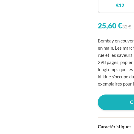

€12


25,60 €
32 €

Bombay en couvertu

en main. Les march
rue et les saveurs

298 pages, papier 

longtemps que les 
klikkie s'occupe d

exemplaires pour l


C


Caractéristiques
