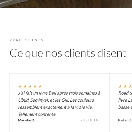
VRAIS CLIENTS
Ce que nos clients disent
★★★★★
★★
J'ai fait un livre Bali après trois semaines à
Road tr
Ubud, Seminyak et les Gili. Les couleurs
livre L
ressemblent exactement à la vraie vie.
basse e
Tellement contente.
Marieke D.
Pieter K.
TRUSTPILOT