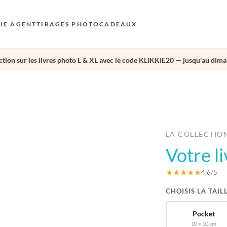
KIE AGENT
TIRAGES PHOTO
CADEAUX
tion sur les livres photo L & XL avec le code KLIKKIE20 — jusqu'au dima
S
E
›
AU
N
D
LA COLLECTIO
Votre l
F
E
★★★★★
4,6/5
CHOISIS LA TAIL
Pocket
10 × 10 cm