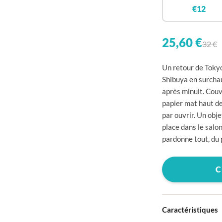

€12


25,60 €
32 €

Un retour de Tokyo

Shibuya en surchau
après minuit. Couv

papier mat haut de

par ouvrir. Un obje
place dans le salon

pardonne tout, du 


C


Caractéristiques
