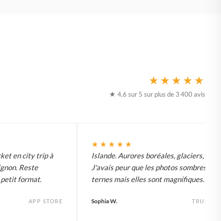
★★★★★
★ 4,6 sur 5 sur plus de 3 400 avis
★★★★★
ket en city trip à
Islande. Aurores boréales, glaciers, tout.
ignon. Reste
J'avais peur que les photos sombres soi
etit format.
ternes mais elles sont magnifiques.
Sophia W.
APP STORE
TRUSTPI