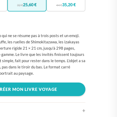
🇪
BELGIQUE
25,60 €
35,20 €
32 €
44 €
🇪
ALLEMAGNE
🇾
CHYPRE
🇷
CROATIE
 qui ne se résume pas à trois posts et un emoji.
🇰
DANEMARK
ffe, les ruelles de Shimokitazawa, les izakayas
erture rigide 21 × 21 cm, jusqu'à 298 pages,
🇸
ESPAGNE
 gamme. Le livre que les invités finissent toujours
🇪
ESTONIE
t simple, fait pour rester dans le temps. L'objet a sa
, pas dans le tiroir du bas. Le format carré
🇸
ÉTATS-UNIS
portrait au paysage.
🇮
FINLANDE
🇷
FRANCE
RÉER MON LIVRE VOYAGE
🇷
GRÈCE
🇺
HONGRIE
🇪
IRLANDE