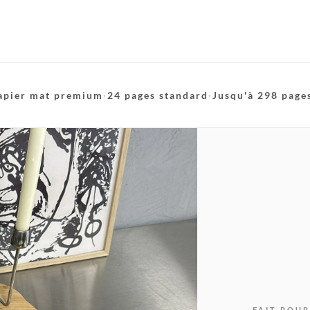
apier mat premium
·
24 pages standard
·
Jusqu'à 298 page
FAIT POUR