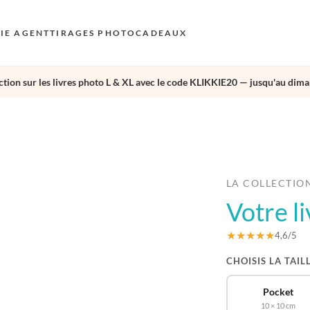
KIE AGENT
TIRAGES PHOTO
CADEAUX
tion sur les livres photo L & XL avec le code KLIKKIE20 — jusqu'au dima
S
E
›
AU
N
D
LA COLLECTIO
Votre l
F
E
★★★★★
4,6/5
CHOISIS LA TAIL
Pocket
10 × 10 cm