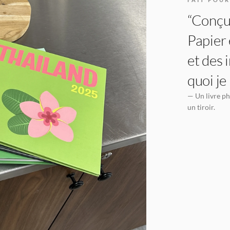
“Conçu 
Papier 
et des 
quoi je
— Un livre ph
un tiroir.