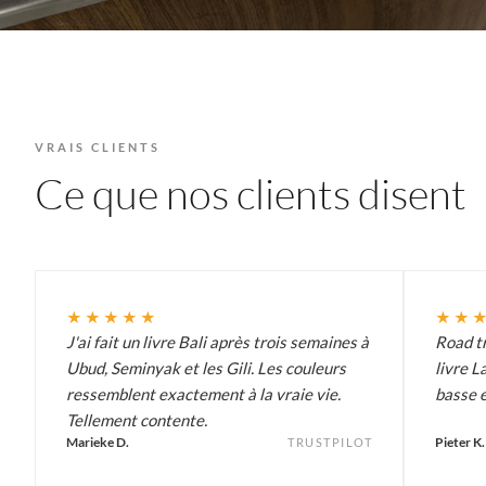
VRAIS CLIENTS
Ce que nos clients disent
★★★★★
★★
J'ai fait un livre Bali après trois semaines à
Road tr
Ubud, Seminyak et les Gili. Les couleurs
livre L
ressemblent exactement à la vraie vie.
basse e
Tellement contente.
Marieke D.
Pieter K.
TRUSTPILOT