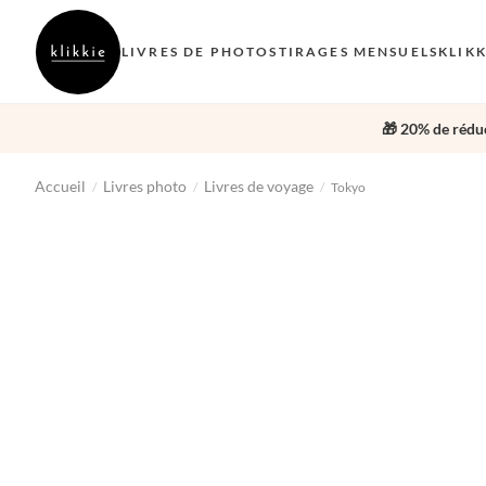
LIVRES DE PHOTOS
TIRAGES MENSUELS
KLIK
🎁 20% de réduc
Accueil
Livres photo
Livres de voyage
/
/
/
Tokyo
‹