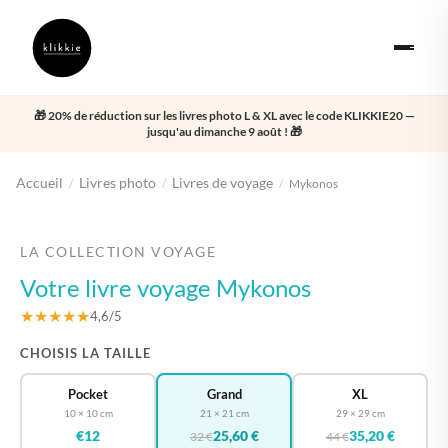
🎁 20% de réduction sur les livres photo L & XL avec le code KLIKKIE20 —
jusqu'au dimanche 9 août ! 🎁
Accueil
Livres photo
Livres de voyage
/
/
/
Mykonos
‹
›
LA COLLECTION VOYAGE
Votre livre voyage Mykonos
★★★★★
4,6/5
CHOISIS LA TAILLE
Pocket
Grand
XL
10 × 10 cm
21 × 21 cm
29 × 29 cm
€12
25,60 €
35,20 €
32 €
44 €