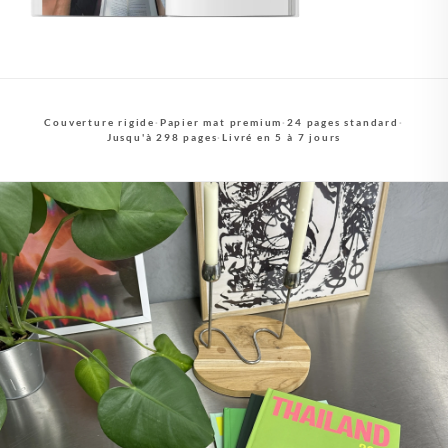
Couverture rigide
·
Papier mat premium
·
24 pages standard
·
Jusqu'à 298 pages
·
Livré en 5 à 7 jours