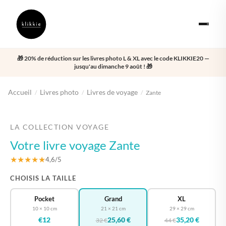
🎁 20% de réduction sur les livres photo L & XL avec le code KLIKKIE20 —
jusqu'au dimanche 9 août ! 🎁
Accueil
Livres photo
Livres de voyage
/
/
/
Zante
‹
›
LA COLLECTION VOYAGE
Votre livre voyage Zante
★★★★★
4,6/5
CHOISIS LA TAILLE
Pocket
Grand
XL
10 × 10 cm
21 × 21 cm
29 × 29 cm
€12
25,60 €
35,20 €
32 €
44 €