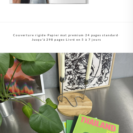
Couverture rigide
·
Papier mat premium
·
24 pages standard
·
Jusqu'à 298 pages
·
Livré en 5 à 7 jours